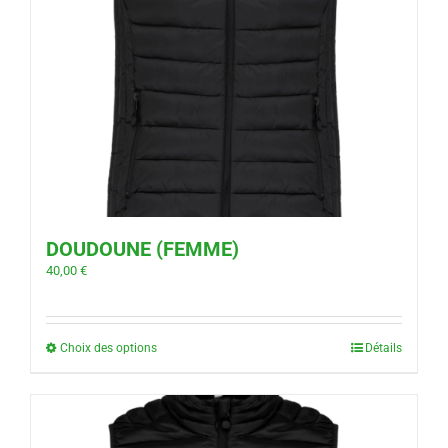
DOUDOUNE (FEMME)
40,00
€
Choix des options
Détails