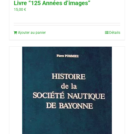
Livre “125 Années d’images”
15,00
€
Ajouter au panier
Détails