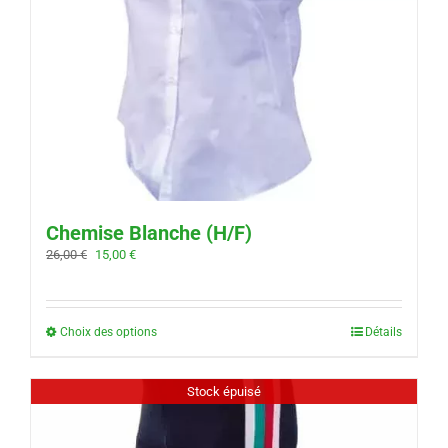
Chemise Blanche (H/F)
Le
Le
26,00
€
15,00
€
prix
prix
initial
actuel
était :
est :
26,00 €.
15,00 €.
Choix des options
Détails
Stock épuisé