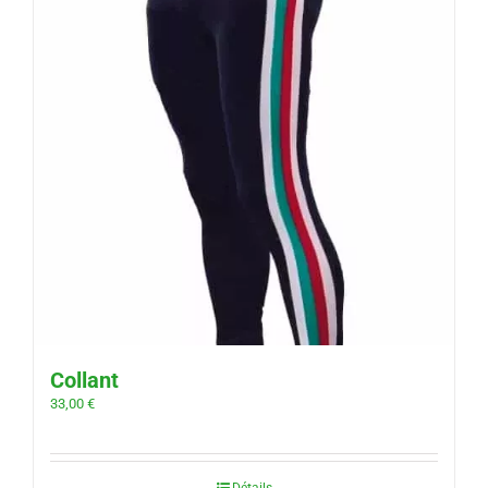
Collant
33,00
€