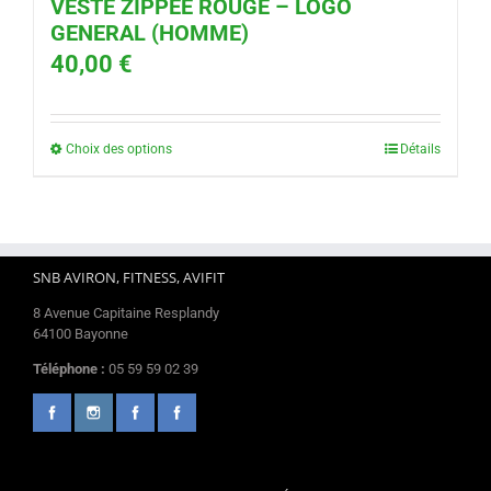
VESTE ZIPPEE ROUGE – LOGO
GENERAL (HOMME)
40,00
€
Choix des options
Détails
SNB AVIRON, FITNESS, AVIFIT
8 Avenue Capitaine Resplandy
64100 Bayonne
Téléphone :
05 59 59 02 39