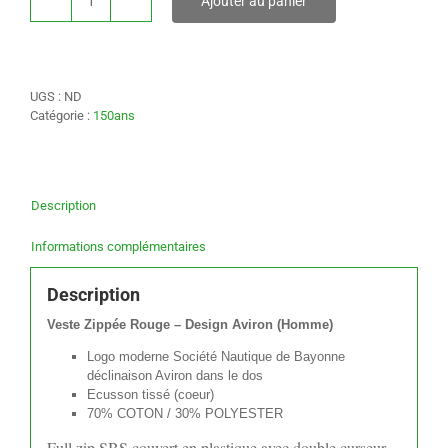
Ajouter au panier
quantité
de
VESTE
ZIPPEE
ROUGE
UGS :
ND
–
Catégorie :
150ans
DESIGN
AVIRON
(HOMME)
Description
Informations complémentaires
Description
Veste Zippée Rouge – Design Aviron (Homme)
Logo moderne Société Nautique de Bayonne
déclinaison Aviron dans le dos
Ecusson tissé (coeur)
70% COTON / 30% POLYESTER
Full zip SBS couvert en plastique avec double curseur