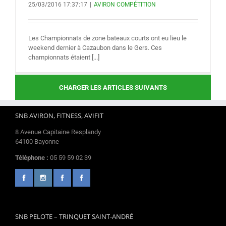
25/03/2016 17:37:17
|
AVIRON COMPÉTITION
Les Championnats de zone bateaux courts ont eu lieu le
weekend dernier à Cazaubon dans le Gers. Ces
championnats étaient [...]
CHARGER LES ARTICLES SUIVANTS
SNB AVIRON, FITNESS, AVIFIT
8 Avenue Capitaine Resplandy
64100 Bayonne
Téléphone :
05 59 59 02 39
SNB PELOTE – TRINQUET SAINT-ANDRÉ