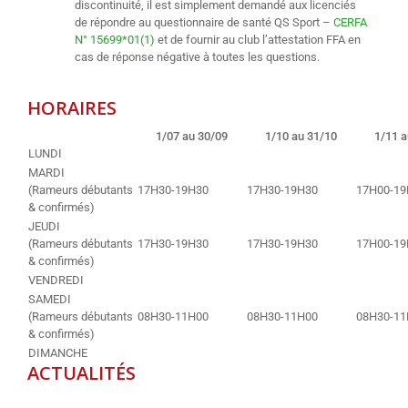
discontinuité, il est simplement demandé aux licenciés
de répondre au questionnaire de santé QS Sport –
CERFA
N° 15699*01(1)
et de fournir au club l’attestation FFA en
cas de réponse négative à toutes les questions.
HORAIRES
1/07 au 30/09
1/10 au 31/10
1/11 a
LUNDI
MARDI
(Rameurs débutants
17H30-19H30
17H30-19H30
17H00-19
& confirmés)
JEUDI
(Rameurs débutants
17H30-19H30
17H30-19H30
17H00-19
& confirmés)
VENDREDI
SAMEDI
(Rameurs débutants
08H30-11H00
08H30-11H00
08H30-11
& confirmés)
DIMANCHE
ACTUALITÉS