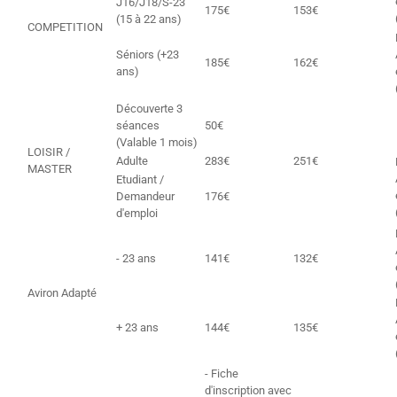
J16/J18/S-23
175€
153€
(15 à 22 ans)
COMPETITION
Séniors (+23
185€
162€
ans)
Découverte 3
séances
50€
(Valable 1 mois)
LOISIR /
Adulte
283€
251€
MASTER
Etudiant /
Demandeur
176€
d'emploi
- 23 ans
141€
132€
Aviron Adapté
+ 23 ans
144€
135€
- Fiche
d'inscription avec