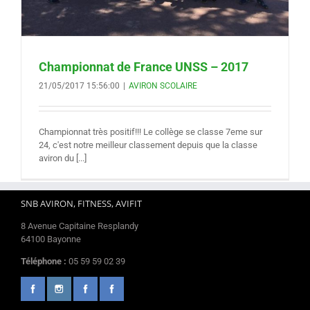
Championnat de France UNSS – 2017
21/05/2017 15:56:00
|
AVIRON SCOLAIRE
Championnat très positif!!! Le collège se classe 7eme sur
24, c'est notre meilleur classement depuis que la classe
aviron du [...]
SNB AVIRON, FITNESS, AVIFIT
8 Avenue Capitaine Resplandy
64100 Bayonne
Téléphone :
05 59 59 02 39