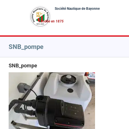
Passer
au
contenu
SNB_pompe
SNB_pompe