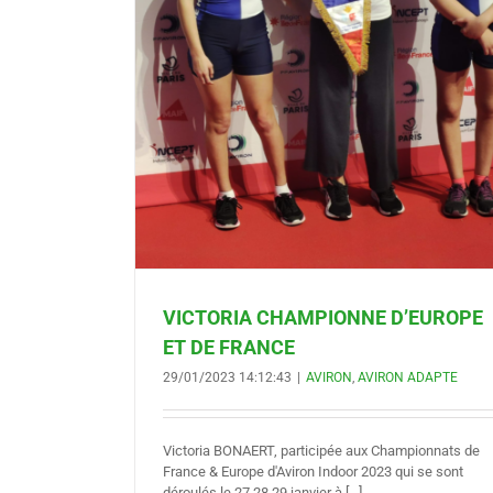
 D’EUROPE
E
TE
VICTORIA CHAMPIONNE D’EUROPE
ET DE FRANCE
29/01/2023 14:12:43
|
AVIRON
,
AVIRON ADAPTE
Victoria BONAERT, participée aux Championnats de
France & Europe d'Aviron Indoor 2023 qui se sont
déroulés le 27,28,29 janvier à [...]