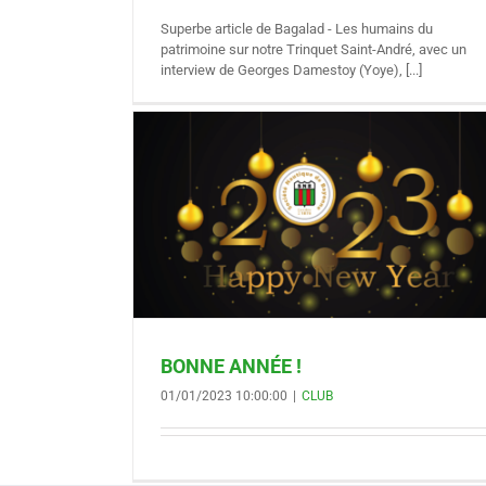
Superbe article de Bagalad - Les humains du
patrimoine sur notre Trinquet Saint-André, avec un
interview de Georges Damestoy (Yoye), [...]
!
BONNE ANNÉE !
01/01/2023 10:00:00
|
CLUB