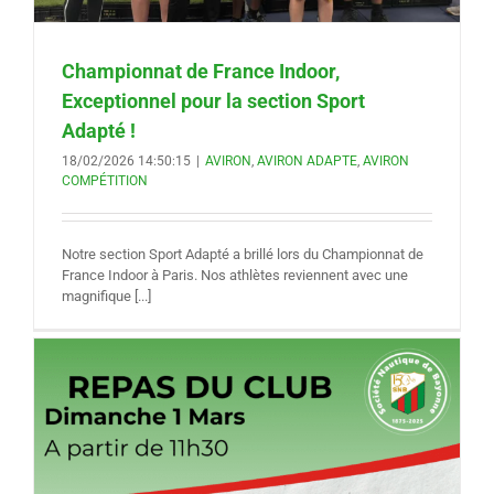
Championnat de France Indoor,
Exceptionnel pour la section Sport
Adapté !
18/02/2026 14:50:15
|
AVIRON
,
AVIRON ADAPTE
,
AVIRON
COMPÉTITION
Notre section Sport Adapté a brillé lors du Championnat de
France Indoor à Paris. Nos athlètes reviennent avec une
magnifique [...]