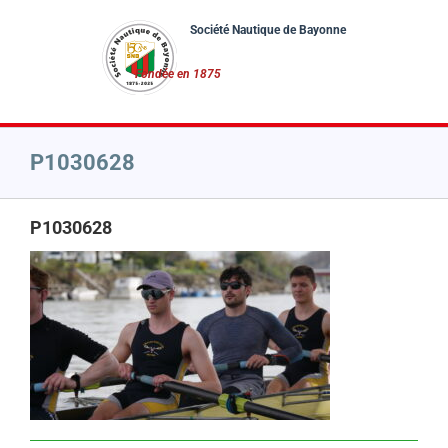
Passer
au
contenu
P1030628
P1030628