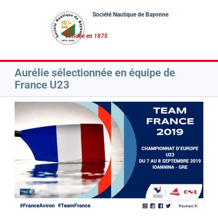
Passer
au
contenu
Aurélie sélectionnée en équipe de
France U23
Voir
l'image
agrandie