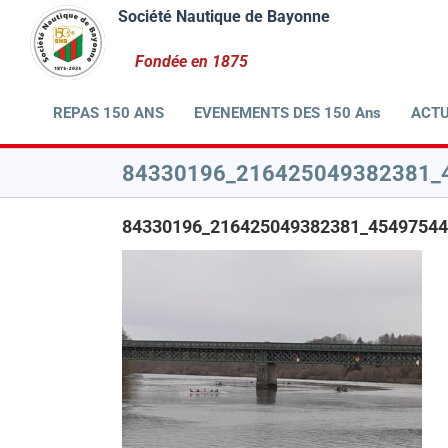
Passer
au
contenu
REPAS 150 ANS
EVENEMENTS DES 150 Ans
ACTU
84330196_216425049382381_
84330196_216425049382381_45497544