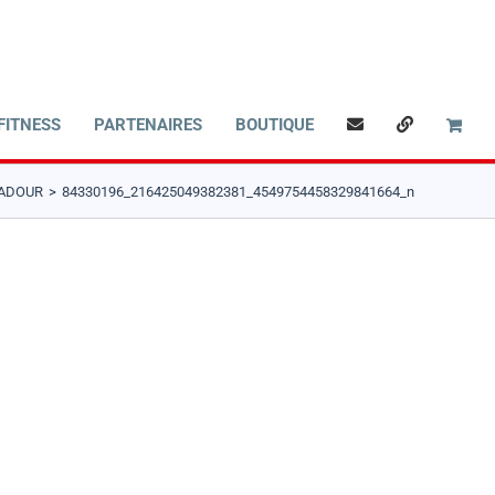
FITNESS
PARTENAIRES
BOUTIQUE
’ADOUR
84330196_216425049382381_4549754458329841664_n