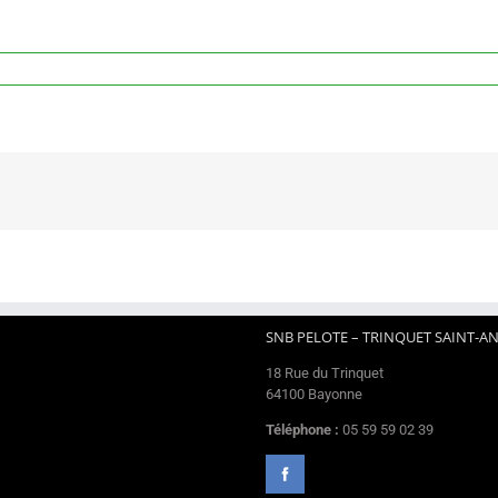
SNB PELOTE – TRINQUET SAINT-A
18 Rue du Trinquet
64100 Bayonne
Téléphone :
05 59 59 02 39