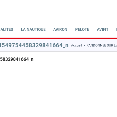
ALITES
LA NAUTIQUE
AVIRON
PELOTE
AVIFIT
4549754458329841664_n
Accueil
RANDONNEE SUR L
58329841664_n