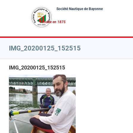
Passer
au
contenu
IMG_20200125_152515
IMG_20200125_152515