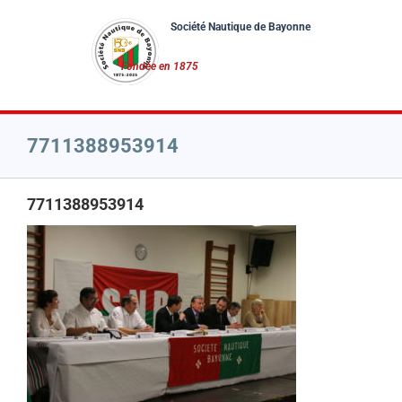
Passer
au
contenu
7711388953914
7711388953914