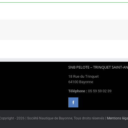
SNB PELOTE – TRINQUET SAINT-A
18 Rue du Trinquet
64100 Bayonne
Téléphone :
05 59 59 02 39
Copyright -
2026 | Société Nautique de Bayonne, Tous droits réservés |
Mentions léga