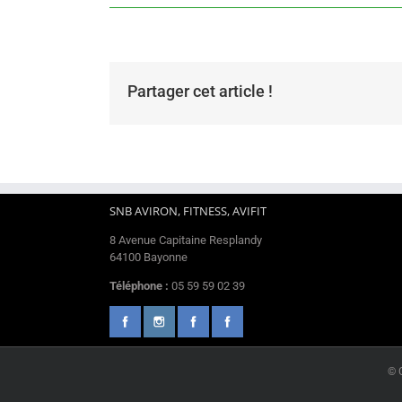
Partager cet article !
SNB AVIRON, FITNESS, AVIFIT
8 Avenue Capitaine Resplandy
64100 Bayonne
Téléphone :
05 59 59 02 39
© 