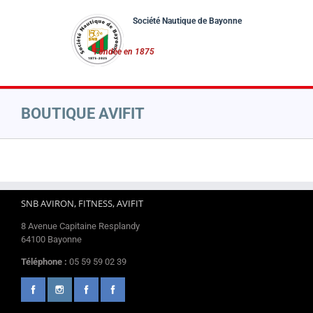
Passer
au
contenu
BOUTIQUE AVIFIT
SNB AVIRON, FITNESS, AVIFIT
8 Avenue Capitaine Resplandy
64100 Bayonne
Téléphone :
05 59 59 02 39