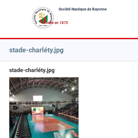
Passer
au
contenu
stade-charléty.jpg
stade-charléty.jpg