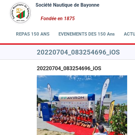
Passer
au
contenu
REPAS 150 ANS
EVENEMENTS DES 150 Ans
ACTU
20220704_083254696_iOS
20220704_083254696_iOS