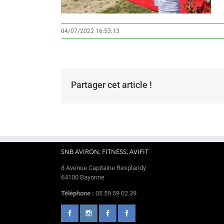
04/07/2022 16:53:13
Partager cet article !
SNB AVIRON, FITNESS, AVIFIT
8 Avenue Capitaine Resplandy
64100 Bayonne
Téléphone :
05 59 59 02 39