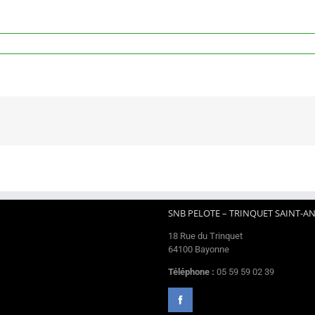
SNB PELOTE – TRINQUET SAINT-A
18 Rue du Trinquet
64100 Bayonne
Téléphone :
05 59 59 02 39