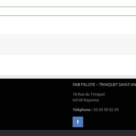
SNB PELOTE – TRINQUET SAINT-A
18 Rue du Trinquet
64100 Bayonne
Téléphone :
05 59 59 02 39