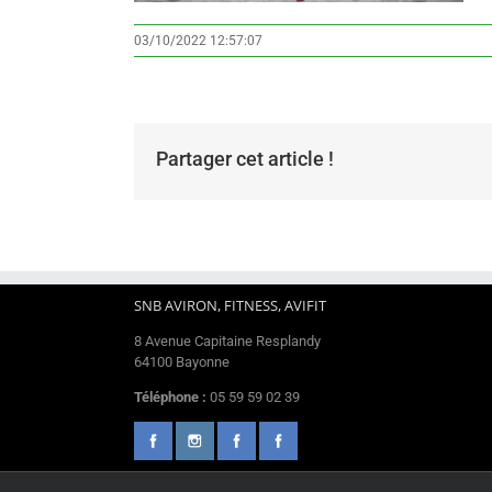
03/10/2022 12:57:07
Partager cet article !
SNB AVIRON, FITNESS, AVIFIT
8 Avenue Capitaine Resplandy
64100 Bayonne
Téléphone :
05 59 59 02 39