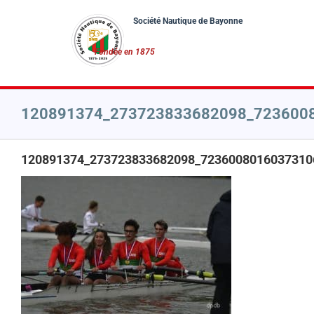
Passer
au
contenu
120891374_273723833682098_723600
120891374_273723833682098_7236008016037310