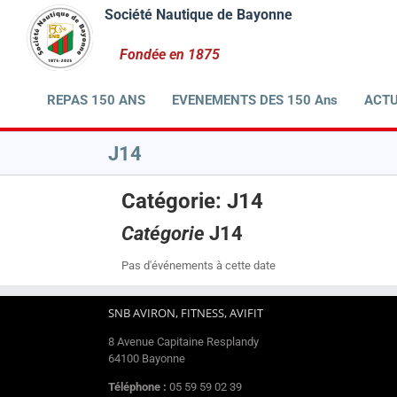
Passer
au
contenu
REPAS 150 ANS
EVENEMENTS DES 150 Ans
ACTU
J14
Catégorie: J14
Catégorie
J14
Pas d'événements à cette date
SNB AVIRON, FITNESS, AVIFIT
8 Avenue Capitaine Resplandy
64100 Bayonne
Téléphone :
05 59 59 02 39