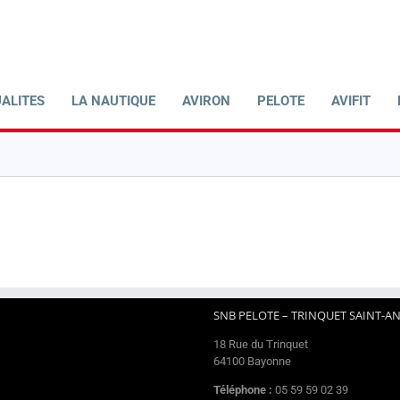
ALITES
LA NAUTIQUE
AVIRON
PELOTE
AVIFIT
SNB PELOTE – TRINQUET SAINT-A
18 Rue du Trinquet
64100 Bayonne
Téléphone :
05 59 59 02 39