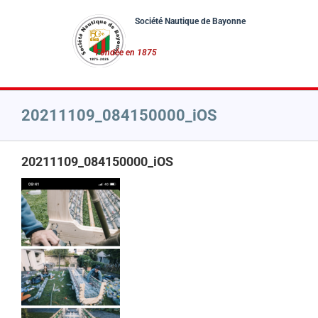
Passer
au
contenu
20211109_084150000_iOS
20211109_084150000_iOS