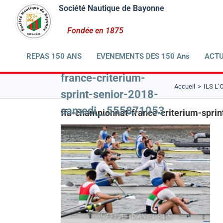
Passer
au
contenu
REPAS 150 ANS
EVENEMENTS DES 150 Ans
ACTU
ffa-championnat-
france-criterium-
Accueil
ILS L’O
sprint-senior-2018-
samedi__555871053
ffa-championnat-france-criterium-spr