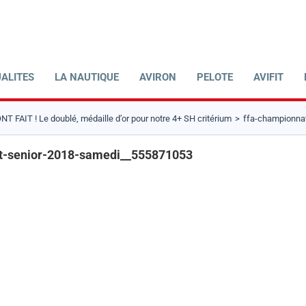
ALITES
LA NAUTIQUE
AVIRON
PELOTE
AVIFIT
NT FAIT ! Le doublé, médaille d’or pour notre 4+ SH critérium
ffa-championnat
int-senior-2018-samedi__555871053