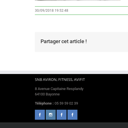
30/09/2018 19:52:48
Partager cet article !
SNB AVIRON, FITNESS, AVIFIT
8 Avenue Capitaine Resplandy
64100 Bayonne
Téléphone :
05 59 59 02 39