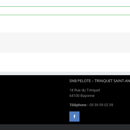
SNB PELOTE – TRINQUET SAINT-A
18 Rue du Trinquet
64100 Bayonne
Téléphone :
05 59 59 02 39