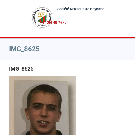
Passer
au
contenu
IMG_8625
IMG_8625