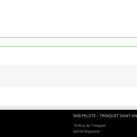
SNB PELOTE – TRINQUET SAINT-A
18 Rue du Trinquet
64100 Bayonne