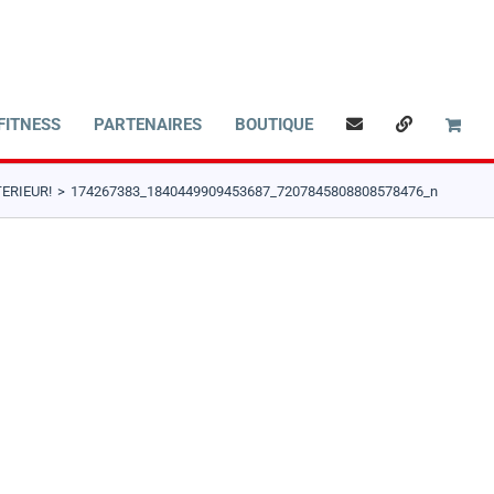
FITNESS
PARTENAIRES
BOUTIQUE
ERIEUR!
174267383_1840449909453687_7207845808808578476_n