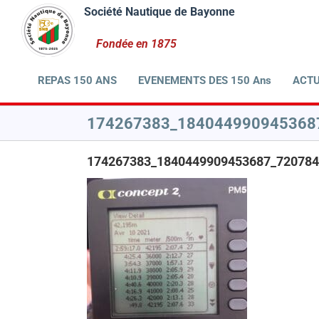
Passer
au
contenu
REPAS 150 ANS
EVENEMENTS DES 150 Ans
ACTU
174267383_184044990945368
174267383_1840449909453687_720784