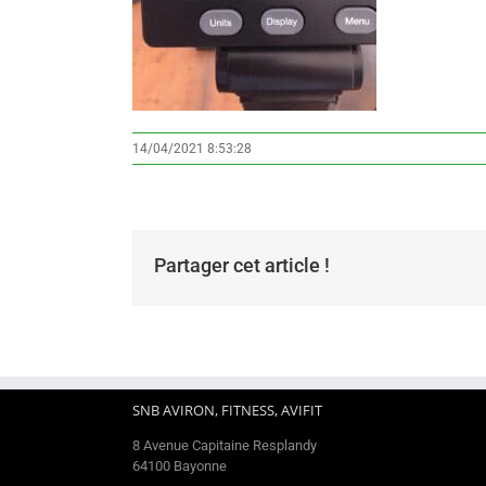
14/04/2021 8:53:28
Partager cet article !
SNB AVIRON, FITNESS, AVIFIT
8 Avenue Capitaine Resplandy
64100 Bayonne