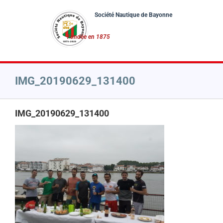
Passer
au
contenu
IMG_20190629_131400
IMG_20190629_131400