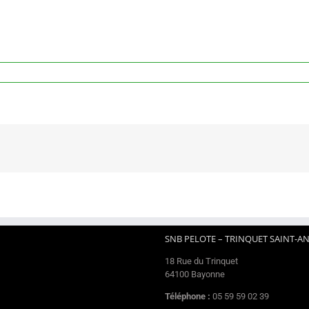
SNB PELOTE – TRINQUET SAINT-A
18 Rue du Trinquet
64100 Bayonne
Téléphone :
05 59 59 02 39