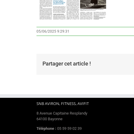
05/06/2025 9:29:31
Partager cet article !
SNB AVIRON, FITNESS, AVIFIT
8 Avenue Capitaine Resplandy
64100 Bayonne
Téléphone :
05 59 59 02 39