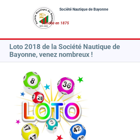
Passer
au
contenu
Loto 2018 de la Société Nautique de
Bayonne, venez nombreux !
Voir
l'image
agrandie