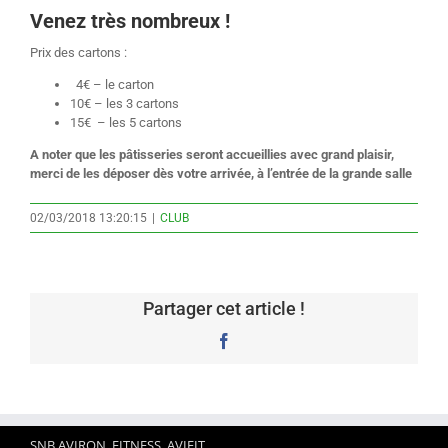
Venez très nombreux !
Prix des cartons :
4€ – le carton
10€ – les 3 cartons
15€ – les 5 cartons
A noter que les pâtisseries seront accueillies avec grand plaisir,
merci de les déposer dès votre arrivée, à l’entrée de la grande salle
02/03/2018 13:20:15
|
CLUB
Partager cet article !
Facebook
SNB AVIRON, FITNESS, AVIFIT