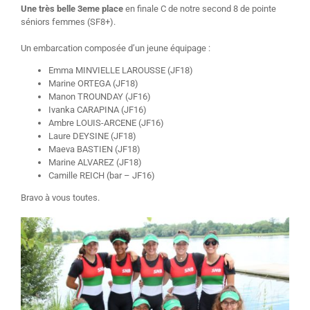
Une très belle 3eme place
en finale C de notre second 8 de pointe
séniors femmes (SF8+).
Un embarcation composée d’un jeune équipage :
Emma MINVIELLE LAROUSSE (JF18)
Marine ORTEGA (JF18)
Manon TROUNDAY (JF16)
Ivanka CARAPINA (JF16)
Ambre LOUIS-ARCENE (JF16)
Laure DEYSINE (JF18)
Maeva BASTIEN (JF18)
Marine ALVAREZ (JF18)
Camille REICH (bar – JF16)
Bravo à vous toutes.