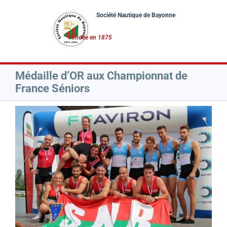
Passer
au
contenu
Médaille d’OR aux Championnat de
France Séniors
Voir
l'image
agrandie