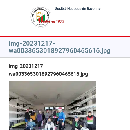
Passer
au
contenu
img-20231217-
wa0033653018927960465616.jpg
img-20231217-
wa0033653018927960465616.jpg