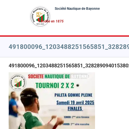
Passer
au
contenu
491800096_1203488251565851_32828
491800096_1203488251565851_328289094015380