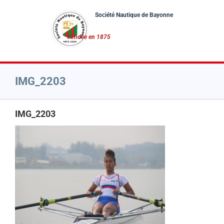
Passer
au
contenu
IMG_2203
IMG_2203