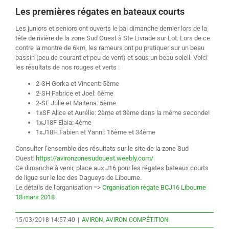
Les premières régates en bateaux courts
Les juniors et seniors ont ouverts le bal dimanche dernier lors de la
tête de rivière de la zone Sud Ouest à Ste Livrade sur Lot. Lors de ce
contre la montre de 6km, les rameurs ont pu pratiquer sur un beau
bassin (peu de courant et peu de vent) et sous un beau soleil. Voici
les résultats de nos rouges et verts :
2-SH Gorka et Vincent: 5ème
2-SH Fabrice et Joel: 6ème
2-SF Julie et Maitena: 5ème
1xSF Alice et Aurélie: 2ème et 3ème dans la même seconde!
1xJ18F Elaia: 4ème
1xJ18H Fabien et Yanni: 16ème et 34ème
Consulter l’ensemble des résultats sur le site de la zone Sud
Ouest:
https://avironzonesudouest.weebly.com/
Ce dimanche à venir, place aux J16 pour les régates bateaux courts
de ligue sur le lac des Dagueys de Libourne.
Le détails de l’organisation =>
Organisation régate BCJ16 Libourne
18 mars 2018
15/03/2018 14:57:40
|
AVIRON
,
AVIRON COMPÉTITION