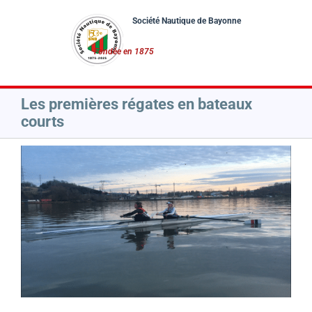
Passer
au
contenu
Les premières régates en bateaux
courts
Voir
l'image
agrandie