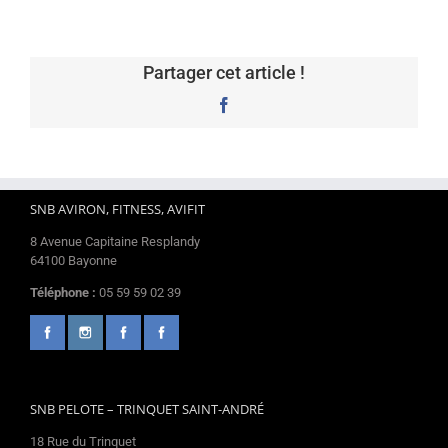
Partager cet article !
Facebook
SNB AVIRON, FITNESS, AVIFIT
8 Avenue Capitaine Resplandy
64100 Bayonne
Téléphone :
05 59 59 02 39
SNB PELOTE – TRINQUET SAINT-ANDRÉ
18 Rue du Trinquet