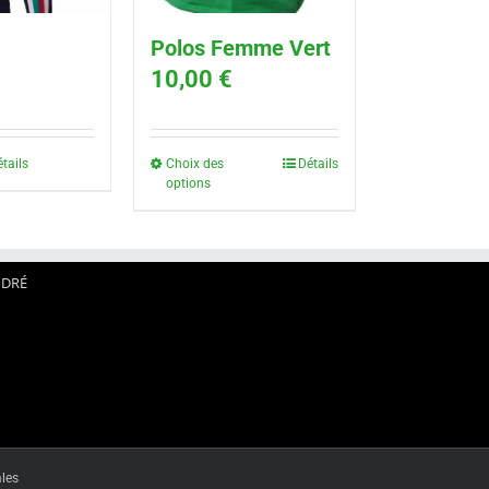
Polos Femme Vert
10,00
€
tails
Choix des
Détails
options
NDRÉ
les