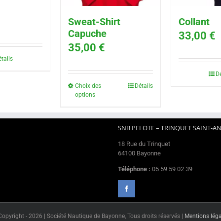
Sweat-Shirt
Collant
Capuche
33,00
€
35,00
€
tails
Dé
Choix des
Détails
options
SNB PELOTE – TRINQUET SAINT-A
18 Rue du Trinquet
64100 Bayonne
Téléphone :
05 59 59 02 39
Copyright -
2026 | Société Nautique de Bayonne, Tous droits réservés |
Mentions léga