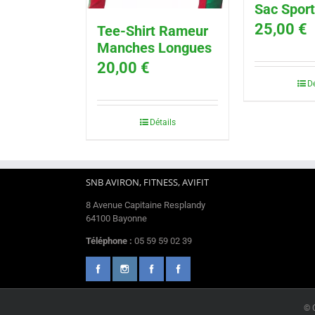
Sac Sport
25,00
€
Tee-Shirt Rameur
Manches Longues
20,00
€
Dé
Détails
SNB AVIRON, FITNESS, AVIFIT
8 Avenue Capitaine Resplandy
64100 Bayonne
Téléphone :
05 59 59 02 39
© 