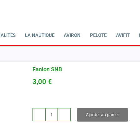
ALITES
LA NAUTIQUE
AVIRON
PELOTE
AVIFIT
Fanion SNB
3,00
€
Ajouter au panier
quantité
de
Fanion
SNB