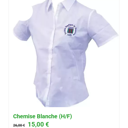
Promo!
Chemise Blanche (H/F)
Le
Le
15,00
€
26,00
€