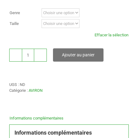
Genre
Taille
Effacer la sélection
Ajouter au panier
quantité
de
Tee-
Shirt
Manches
UGS :
ND
Longues
Catégorie :
AVIRON
Informations complémentaires
Informations complémentaires