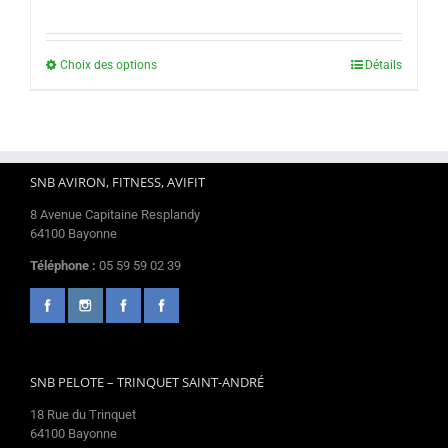
prix
prix
initial
actuel
Choix des options
Détails
était :
est :
26,00 €.
15,00 €.
SNB AVIRON, FITNESS, AVIFIT
8 Avenue Capitaine Resplandy
64100 Bayonne
Téléphone :
05 59 59 02 39
SNB PELOTE – TRINQUET SAINT-ANDRÉ
18 Rue du Trinquet
64100 Bayonne