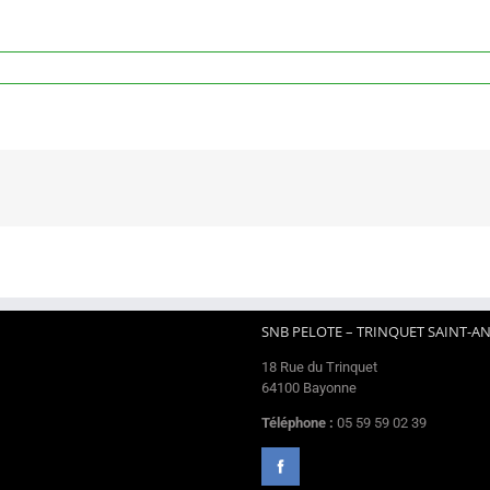
SNB PELOTE – TRINQUET SAINT-A
18 Rue du Trinquet
64100 Bayonne
Téléphone :
05 59 59 02 39