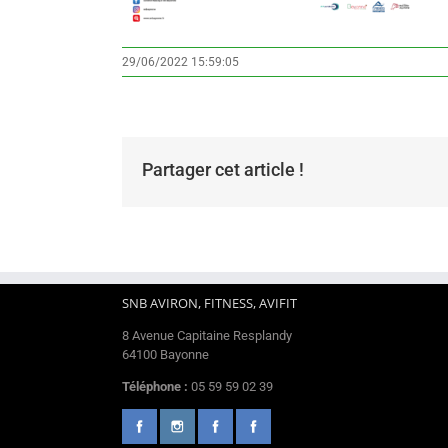
29/06/2022 15:59:05
Partager cet article !
SNB AVIRON, FITNESS, AVIFIT
8 Avenue Capitaine Resplandy
64100 Bayonne
Téléphone :
05 59 59 02 39