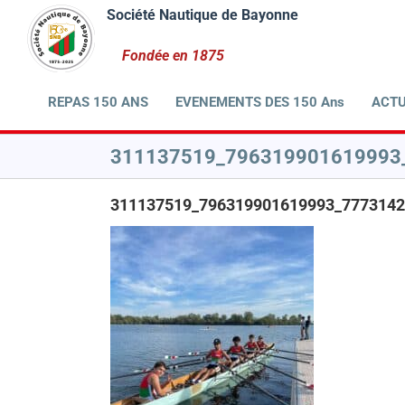
Passer
au
contenu
REPAS 150 ANS
EVENEMENTS DES 150 Ans
ACTU
311137519_796319901619993
311137519_796319901619993_7773142