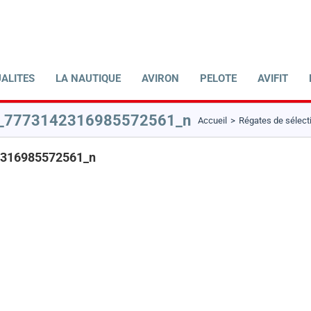
ALITES
LA NAUTIQUE
AVIRON
PELOTE
AVIFIT
_7773142316985572561_n
Accueil
Régates de sélect
316985572561_n