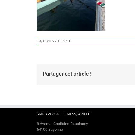
18/10/2022 13:57:01
Partager cet article !
SNB AVIRON, FITNESS, AVIFIT
8 Avenue Capitaine Resplandy
64100 Bayonne