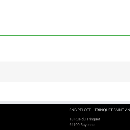
SNB PELOTE – TRINQUET SAINT-A
18 Rue du Trinquet
64100 Bayonne