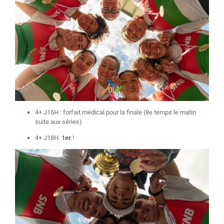
4+ J16H : forfait médical pour la finale (8e temps le matin
suite aux séries)
4+ J18H:
1er
!