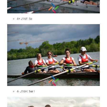
4+ J16F: 5e
4- J16H:
1er
!