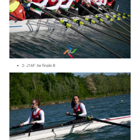
2- J16F: 6e finale B