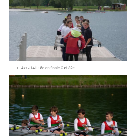
4x+ J14H : 5e en finale C et 32e