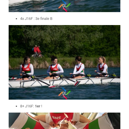
4x J16F : 3e finale B
8+ J16F:
1er
!