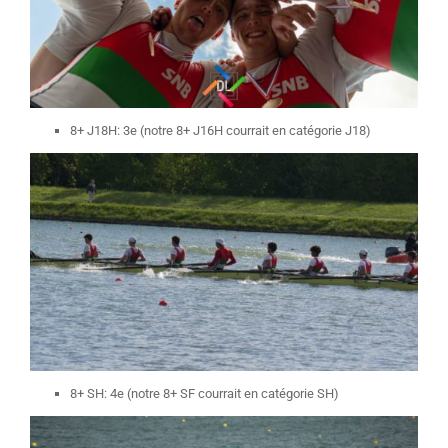
8+ J18H: 3e (notre 8+ J16H courrait en catégorie J18)
8+ SH: 4e (notre 8+ SF courrait en catégorie SH)