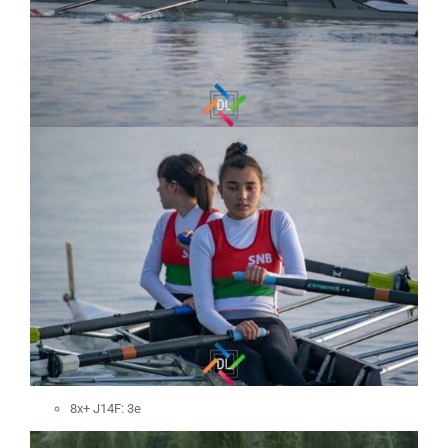
8x+ J14F: 3e