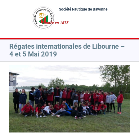
Passer
au
contenu
Régates internationales de Libourne –
4 et 5 Mai 2019
Voir
l'image
agrandie