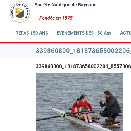
Passer
au
contenu
REPAS 150 ANS
EVENEMENTS DES 150 Ans
ACTU
339860800_181873658002206
339860800_181873658002206_8557006