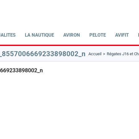
ALITES
LA NAUTIQUE
AVIRON
PELOTE
AVIFIT
_8557006669233898002_n
Accueil
Régates J16 et C
669233898002_n