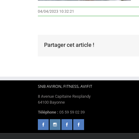
04/04/2023 10:32:21
Partager cet article !
SNB AVIRON, FITNESS, AVIFIT
8 Avenue Capitaine Resplandy
64100 Bayonne
Téléphone :
05 59 59 02 39