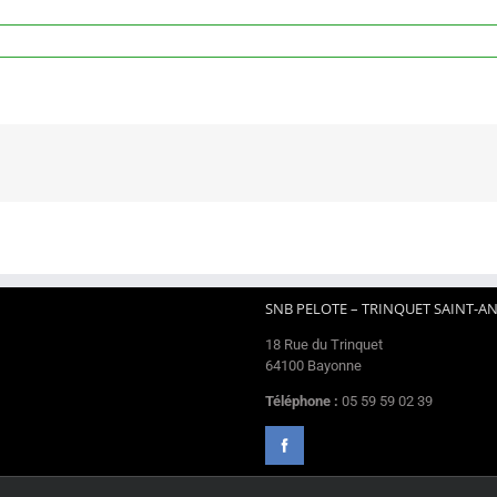
SNB PELOTE – TRINQUET SAINT-A
18 Rue du Trinquet
64100 Bayonne
Téléphone :
05 59 59 02 39