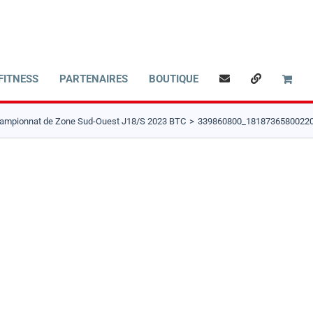
FITNESS
PARTENAIRES
BOUTIQUE
hampionnat de Zone Sud-Ouest J18/S 2023 BTC
339860800_1818736580022