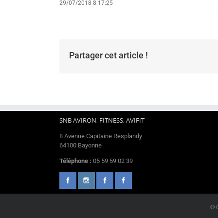
29/07/2018 8:17:25
Partager cet article !
SNB AVIRON, FITNESS, AVIFIT
8 Avenue Capitaine Resplandy
64100 Bayonne
Téléphone :
05 59 59 02 39
© 