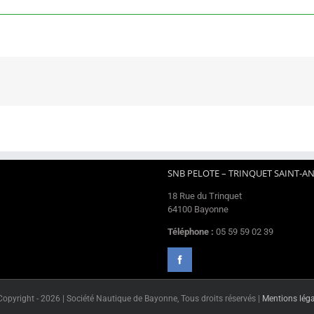
SNB PELOTE – TRINQUET SAINT-A
18 Rue du Trinquet
64100 Bayonne
Téléphone :
05 59 59 02 39
Copyright -
2026 | Société Nautique de Bayonne, Tous droits réservés |
Mentions léga