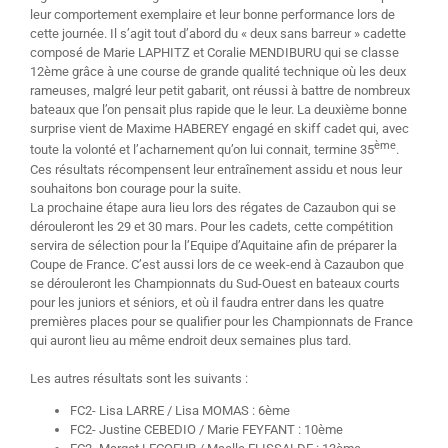
leur comportement exemplaire et leur bonne performance lors de
cette journée. Il s’agit tout d’abord du « deux sans barreur » cadette
composé de Marie LAPHITZ et Coralie MENDIBURU qui se classe
12ème grâce à une course de grande qualité technique où les deux
rameuses, malgré leur petit gabarit, ont réussi à battre de nombreux
bateaux que l’on pensait plus rapide que le leur. La deuxième bonne
surprise vient de Maxime HABEREY engagé en skiff cadet qui, avec
ème
toute la volonté et l’acharnement qu’on lui connait, termine 35
.
Ces résultats récompensent leur entraînement assidu et nous leur
souhaitons bon courage pour la suite.
La prochaine étape aura lieu lors des régates de Cazaubon qui se
dérouleront les 29 et 30 mars. Pour les cadets, cette compétition
servira de sélection pour la l’Equipe d’Aquitaine afin de préparer la
Coupe de France. C’est aussi lors de ce week-end à Cazaubon que
se dérouleront les Championnats du Sud-Ouest en bateaux courts
pour les juniors et séniors, et où il faudra entrer dans les quatre
premières places pour se qualifier pour les Championnats de France
qui auront lieu au même endroit deux semaines plus tard.
Les autres résultats sont les suivants :
FC2- Lisa LARRE / Lisa MOMAS : 6ème
FC2- Justine CEBEDIO / Marie FEYFANT : 10ème