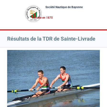
Passer
au
contenu
Résultats de la TDR de Sainte-Livrade
Voir
l'image
agrandie