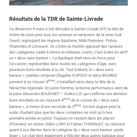
Résultats de la TDR de Sainte-Livrade
Ce dimanche 9 mars s’est déroulée à Sainte-Livrade (47) la tête de
rivière de zone pour tous les rameurs et rameuses de la zone Sud-
Ouest, regroupant les régions Aquitaine, Midi-Pyrénées, Poitou-
Charentes et Limousin. Ce contre-la-montre opposait des rameurs
des catégories cadet à sénior en bateaux courts, c’est-à-dire en skiff
ou « deux sans barreur ». La Nautique était venu en force pour
l’occasion, représentée dans toutes les catégories d’âge, avec
plusieurs bons résultats à la clé. Tout d’abord, le « deux sans
barreur » cadette composé d’Agathe DUPOUY et Alice BOURDE
ème
parvient à se classer 3
, s’installant ainsi dans la tête de la
hiérarchie régionale. En junior homme, la bonne performance vient de
la paire Alexandre BOUDINET – Gorka LUC qui confirme ses derniers
ème
bons résultats en se classant 4
de la course du « deux sans
ème
barreur », à moins d’une seconde du 3
. De bon augure pour la
suite, d’autant plus que les deux compères ne sont qu’à leur
première année en junior. Toujours en restant dans les places
d’honneur, en sénior, Gillen LURO et Fabien THIEBAULT, se classent
quant à eux 3èmes dans la catégorie du « deux sans barreur poids
léger ». Le club tient également à féliciter deux autres bateaux pour