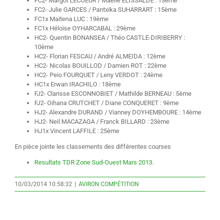
FC2- Margot LECOEUR / Maelle ELISSALDE : 13ème
FC2- Julie GARCES / Pantxika SUHARRART : 15ème
FC1x Maitena LUC : 19ème
FC1x Héloïse OYHARCABAL : 29ème
HC2- Quentin BONANSEA / Théo CASTLE-DIRIBERRY :
10ème
HC2- Florian FESCAU / André ALMEIDA : 12ème
HC2- Nicolas BOUILLOD / Damien ROT : 22ème
HC2- Peio FOURQUET / Leny VERDOT : 24ème
HC1x Erwan IRACHILO : 18ème
FJ2- Clarisse ESCONNOBIET / Mathilde BERNEAU : 5ème
FJ2- Oihana CRUTCHET / Diane CONQUERET : 9ème
HJ2- Alexandre DURAND / Vianney DOYHEMBOURE : 14ème
HJ2- Neil MACAZAGA / Franck BILLARD : 23ème
HJ1x Vincent LAFFILE : 25ème
En pièce jointe les classements des différentes courses
Resultats TDR Zone Sud-Ouest Mars 2013.
10/03/2014 10:58:32
|
AVIRON COMPÉTITION