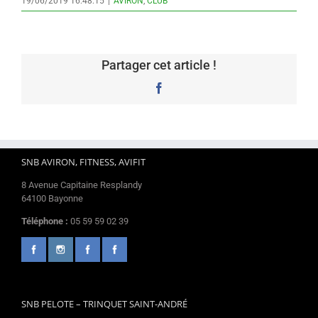
19/06/2019 16:48:15
|
AVIRON
,
CLUB
Partager cet article !
Facebook
SNB AVIRON, FITNESS, AVIFIT
8 Avenue Capitaine Resplandy
64100 Bayonne
Téléphone :
05 59 59 02 39
SNB PELOTE – TRINQUET SAINT-ANDRÉ