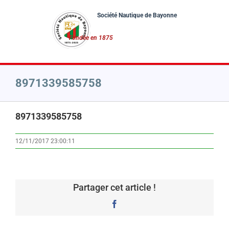
Passer
au
contenu
8971339585758
8971339585758
12/11/2017 23:00:11
Partager cet article !
Facebook