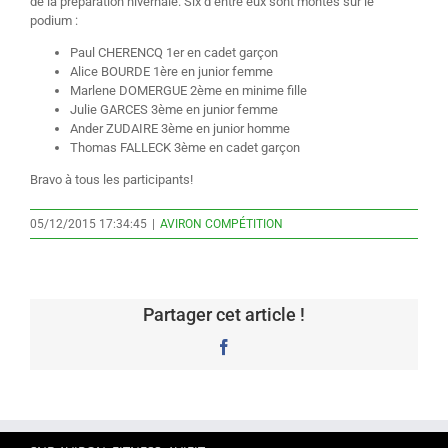
de la préparation hivernale. Six d’entre eux sont montés sur le
podium :
Paul CHERENCQ 1er en cadet garçon
Alice BOURDE 1ère en junior femme
Marlene DOMERGUE 2ème en minime fille
Julie GARCES 3ème en junior femme
Ander ZUDAIRE 3ème en junior homme
Thomas FALLECK 3ème en cadet garçon
Bravo à tous les participants!
05/12/2015 17:34:45
|
AVIRON COMPÉTITION
Partager cet article !
Facebook