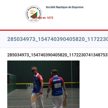
Passer
au
contenu
285034973_154740390405820_117223
285034973_154740390405820_1172230741348753