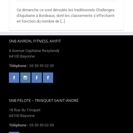
Ce dimanche ce sont déroulés les traditionnels Challenges
d’Aquitaine à Bordeaux, dont les classements s’effectuent
en fonction du nombre de [...]
SNB AVIRON, FITNESS, AVIFIT
8 Avenue Capitaine Resplandy
64100 Bayonne
Téléphone :
05 59 59 02 39
SNB PELOTE – TRINQUET SAINT-ANDRÉ
18 Rue du Trinquet
64100 Bayonne
Téléphone :
05 59 59 02 39