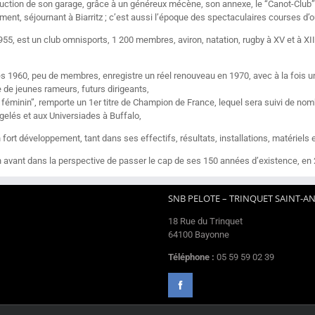
truction de son garage, grâce à un généreux mécène, son annexe, le “Canot-Club”,
nt, séjournant à Biarritz ; c’est aussi l’époque des spectaculaires courses d’ou
55, est un club omnisports, 1 200 membres, aviron, natation, rugby à XV et à XIII
ées 1960, peu de membres, enregistre un réel renouveau en 1970, avec à la fois 
le de jeunes rameurs, futurs dirigeants,
on féminin”, remporte un 1er titre de Champion de France, lequel sera suivi de 
gelés et aux Universiades à Buffalo,
n fort développement, tant dans ses effectifs, résultats, installations, matériels
en avant dans la perspective de passer le cap de ses 150 années d’existence, en 
SNB PELOTE – TRINQUET SAINT-A
18 Rue du Trinquet
64100 Bayonne
Téléphone :
05 59 59 02 39