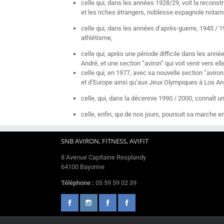
celle qui, dans les années 1928/29, voit la recons
et les riches étrangers, noblesse espagnole notamme
celle qui, dans les années d’après-guerre, 1945 / 19
athlétisme,
celle qui, après une période difficile dans les ann
André, et une section “aviron” qui voit venir vers el
celle qui, en 1977, avec sa nouvelle section “avir
et d’Europe ainsi qu’aux Jeux Olympiques à Los An
celle, qui, dans la décennie 1990 / 2000, connaît u
celle, enfin, qui de nos jours, poursuit sa marche 
SNB AVIRON, FITNESS, AVIFIT
8 Avenue Capitaine Resplandy
64100 Bayonne
Téléphone :
05 59 59 02 39