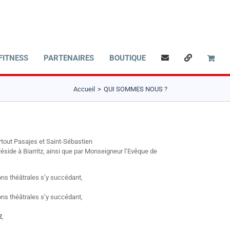
FITNESS
PARTENAIRES
BOUTIQUE
Accueil
QUI SOMMES NOUS ?
urtout Pasajes et Saint-Sébastien
réside à Biarritz, ainsi que par Monseigneur l’Evêque de
ions théâtrales s’y succédant,
ions théâtrales s’y succédant,
2
,