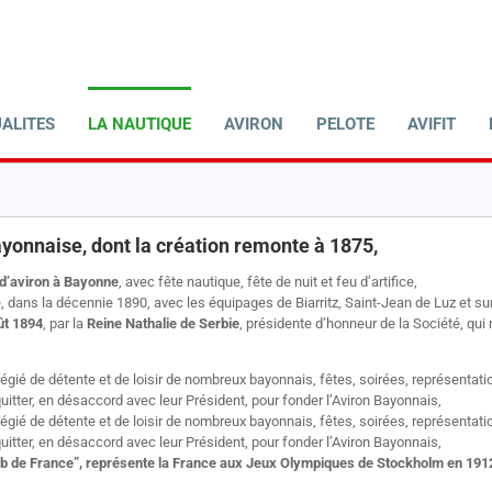
ALITES
LA NAUTIQUE
AVIRON
PELOTE
AVIFIT
yonnaise, dont la création remonte à 1875,
d’aviron à Bayonne
, avec fête nautique, fête de nuit et feu d’artifice,
ise, dans la décennie 1890, avec les équipages de Biarritz, Saint-Jean de Luz et s
ût 1894
, par la
Reine Nathalie de Serbie
, présidente d’honneur de la Société, qui 
ilégié de détente et de loisir de nombreux bayonnais, fêtes, soirées, représentat
quitter, en désaccord avec leur Président, pour fonder l’Aviron Bayonnais,
ilégié de détente et de loisir de nombreux bayonnais, fêtes, soirées, représentat
quitter, en désaccord avec leur Président, pour fonder l’Aviron Bayonnais,
ub de France”, représente la France aux Jeux Olympiques de Stockholm en 191