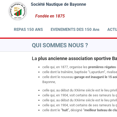
Passer
au
contenu
REPAS 150 ANS
EVENEMENTS DES 150 Ans
ACTU
QUI SOMMES NOUS ?
La
plus ancienne association sportive Ba
celle qui, en 1877, organise les
premières régates 
celle dont la traînière, baptisée “Lapurdum”, rival
celle dont le nouveau
garage est inauguré le 15 ao
Bayonne,
celle qui, au début du XXème siècle est le lieu priv
celle qui, en 1904, voit certains de ses rameurs la 
celle qui, au début du XXème siècle est le lieu priv
celle qui, en 1904, voit certains de ses rameurs la 
celle dont le
“huit”,
désigné
“meilleur bateau de cl