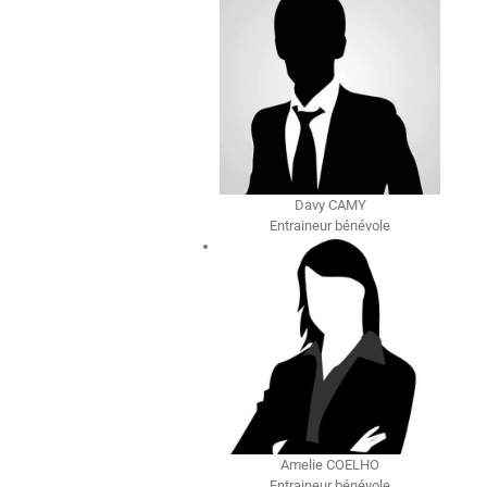
Davy CAMY
Entraineur bénévole
Amelie COELHO
Entraineur bénévole