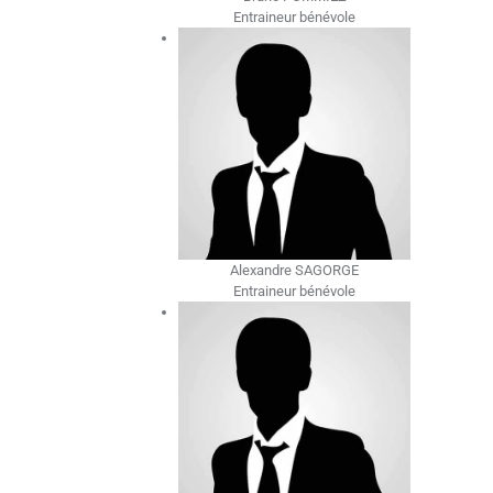
Entraineur bénévole
Alexandre SAGORGE
Entraineur bénévole