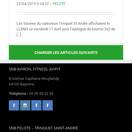
22/04/2015 0:24:22
|
PELOTE
Les travées du valeureux Trinquet St André affichaient le
LLENO ce vendredi 17 Avril pour l’épilogue du tournoi 2x2 de
[...]
CHARGER LES ARTICLES SUIVANTS
SNB AVIRON, FITNESS, AVIFIT
8 Avenue Capitaine Resplandy
64100 Bayonne
Téléphone :
05 59 59 02 39
SNB PELOTE – TRINQUET SAINT-ANDRÉ