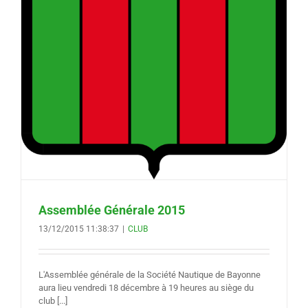
Assemblée Générale 2015
13/12/2015 11:38:37
|
CLUB
L'Assemblée générale de la Société Nautique de Bayonne
aura lieu vendredi 18 décembre à 19 heures au siège du
club [...]