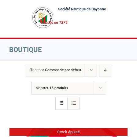
Passer
au
contenu
BOUTIQUE
Trier par
Commande par défaut
Montrer
15 produits
Stock épuisé