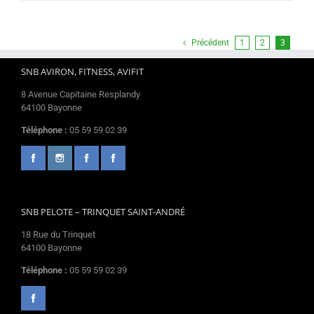
Précédent
1
2
3
SNB AVIRON, FITNESS, AVIFIT
8 Avenue Capitaine Resplandy
64100 Bayonne
Téléphone :
05 59 59 02 39
SNB PELOTE – TRINQUET SAINT-ANDRÉ
18 Rue du Trinquet
64100 Bayonne
Téléphone :
05 59 59 02 39