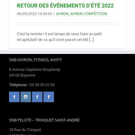
RETOUR DES ÉVÈNEMENTS D’ÉTÉ 2022
06/09/2022 10:54:43
|
AVIRON
,
AVIRON COMPÉTITION
C'est la rentrée ! Il est temps de vous faire un petit
récapitulatif de ce qu'il s'est passé cet été [...]
SNB AVIRON, FITNESS, AVIFIT
8 Avenue Capitaine Resplandy
64100 Bayonne
Téléphone :
05 59 59 02 39
SNB PELOTE – TRINQUET SAINT-ANDRÉ
18 Rue du Trinquet